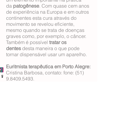
da
patogênese
. Com quase cem anos
de experiência na Europa e em outros
continentes esta cura através do
movimento se revelou eficiente,
mesmo quando se trata de doenças
graves como, por exemplo, o câncer.
Também é possível
tratar os
dentes
desta maneira o que pode
tornar dispensável usar um aparelho.
Euritmista terapêutica em Porto Alegre:
Cristina Barbosa, contato: fone:
(51)
Email
Facebook
WhatsApp
9.8409.5493
.
Espaço Vivo -
Euritmia Viva
Endereço: Rua