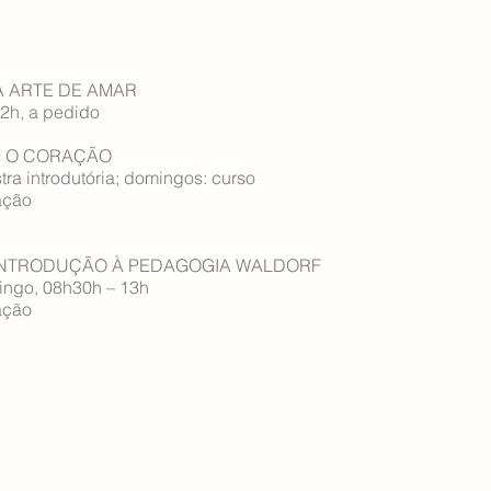
o: A ARTE DE AMAR
 12h, a pedido
M O CORAÇÃO
tra introdutória; domingos: curso
ação
O INTRODUÇÃO À PEDAGOGIA WALDORF
ingo, 08h30h – 13h
ação