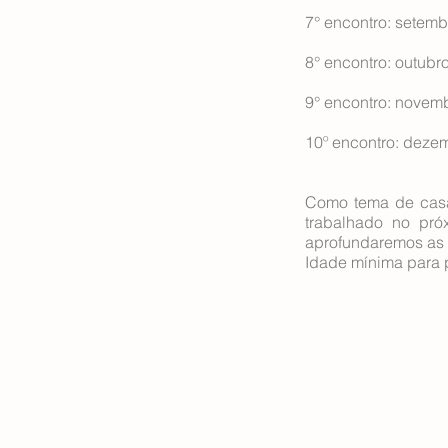
7° encontro: setemb
8° encontro: outubro
9° encontro: novembr
10º encontro: dezem
Como tema de casa 
trabalhado no pró
aprofundaremos as i
Idade mínima para p