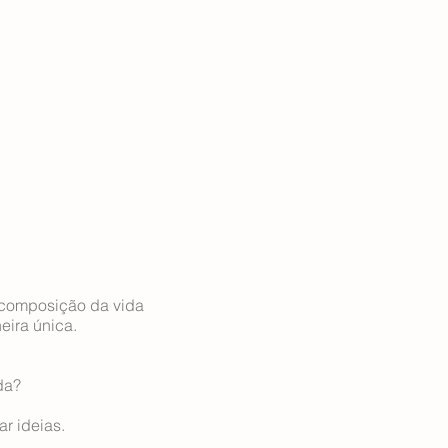
a composição da vida
eira única.
da?
r ideias.