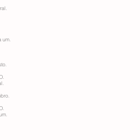
al.
a um.
to.
O.
l.
bro.
O.
um.