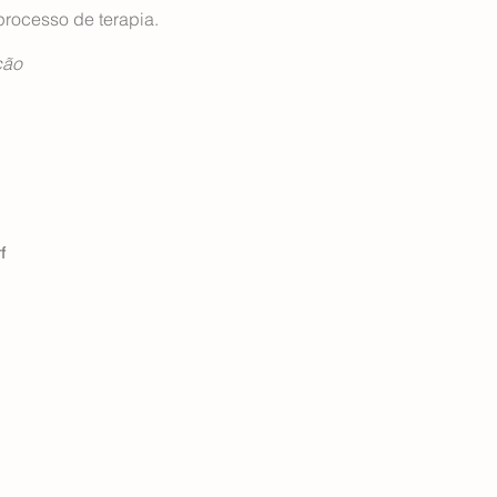
rocesso de terapia.
ção
f