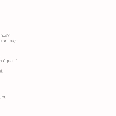
 nós?"
a acima).
.
 água...”
.
l.
.
um.