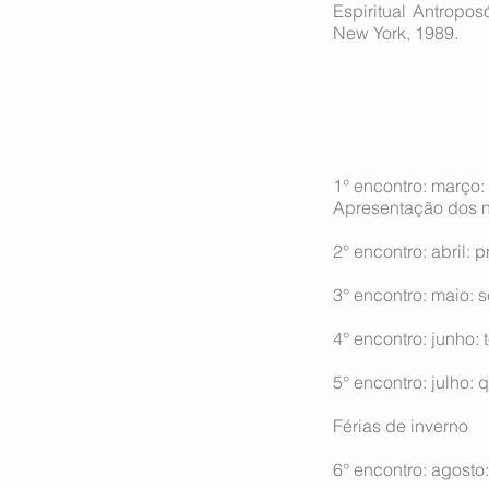
Espiritual Antropos
New York, 1989.
1° encontro: março:
Apresentação dos n
2° encontro: abril: p
3° encontro: maio: s
4° encontro: junho: 
5° encontro: julho: 
Férias de inverno
6° encontro: agosto: