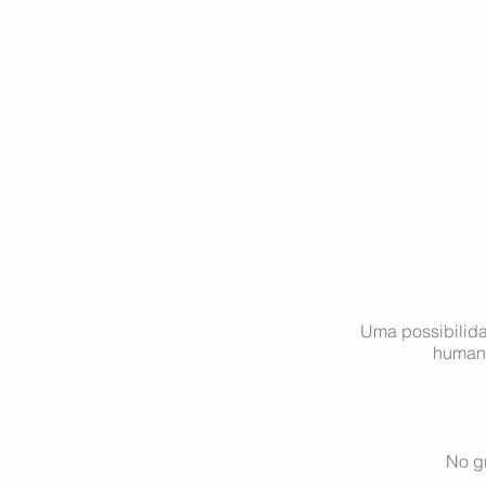
Uma possibilida
humana
No gr